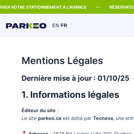
Skip
—
R VOTRE STATIONNEMENT À L'AVANCE
RÉSERVATION 
to
content
EN
FR
Mentions Légales
Dernière mise à jour : 01/10/25
1. Informations légales
Éditeur du site
:
Le site
parkeo.ca
est édité par
Tecnova
, une ent
Adresse
: 2828 Bd Laurier suite 700, Québec