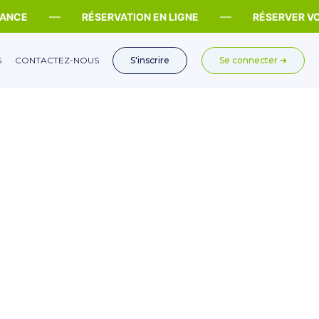
—
—
NCE
RÉSERVATION EN LIGNE
RÉSERVER VOTR
S
CONTACTEZ-NOUS
S'inscrire
Se connecter ➜