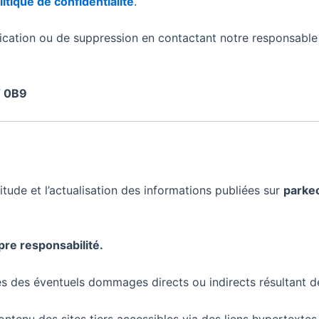
litique de confidentialité
.
fication ou de suppression en contactant notre responsable
V 0B9
tude et l’actualisation des informations publiées sur
parke
opre responsabilité.
des éventuels dommages directs ou indirects résultant de l
enu des sites tiers accessibles via des liens hypertextes p